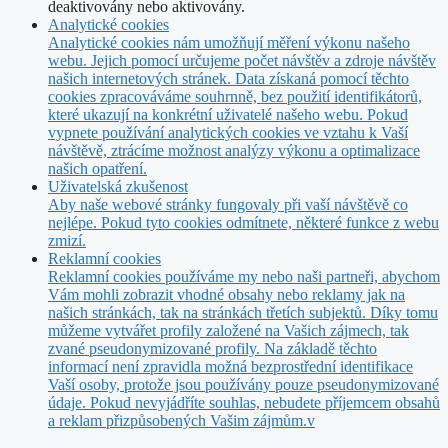
deaktivovány nebo aktivovány.
Analytické cookies
Analytické cookies nám umožňují měření výkonu našeho
webu. Jejich pomocí určujeme počet návštěv a zdroje návštěv
našich internetových stránek. Data získaná pomocí těchto
cookies zpracováváme souhrnně, bez použití identifikátorů,
které ukazují na konkrétní uživatelé našeho webu. Pokud
vypnete používání analytických cookies ve vztahu k Vaší
návštěvě, ztrácíme možnost analýzy výkonu a optimalizace
našich opatření.
Uživatelská zkušenost
Aby naše webové stránky fungovaly při vaší návštěvě co
nejlépe. Pokud tyto cookies odmítnete, některé funkce z webu
zmizí.
Reklamní cookies
Reklamní cookies používáme my nebo naši partneři, abychom
Vám mohli zobrazit vhodné obsahy nebo reklamy jak na
našich stránkách, tak na stránkách třetích subjektů. Díky tomu
můžeme vytvářet profily založené na Vašich zájmech, tak
zvané pseudonymizované profily. Na základě těchto
informací není zpravidla možná bezprostřední identifikace
Vaší osoby, protože jsou používány pouze pseudonymizované
údaje. Pokud nevyjádříte souhlas, nebudete příjemcem obsahů
a reklam přizpůsobených Vašim zájmům.v