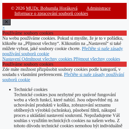
© 2026
MUDr. Bohumila Horáková
Administrace
Informace o zpracování souborů cookies
Zavřít
×
Používáme soubory cookies
Na webu používáme cookies. Pokud si myslíte, že je to v pořádku,
klikněte na „Přijmout všechny“. Kliknutím na „Nastavení“ si také
můžete vybrat, jaké soubory cookie chcete.
Přečtěte si naše zásady
používání souborů cookie
Nastavení
Odmítnout všechny cookies
Přijmout všechny cookies
Používáme soubory cookies
Zde máte možnost přizpůsobit soubory cookies podle kategorií, v
souladu s vlastními preferencemi.
Přečtěte si naše zásady používání
souborů cookie
Technické cookies
Technické cookies jsou nezbytné pro správné fungování
webu a všech funkcí, které nabízí. Jsou odpovědné mj. za
uchovávání produktů v košíku, zobrazování seznamu
oblíbených výrobků (schránka), působení filtrů, nákupní
proces a ukládání nastavení soukromí. Nepožadujeme Váš
souhlas s využitím technických cookies na našem webu. Z
tohoto důvodu technické cookies nemohou být individuálně