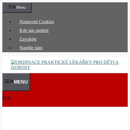
Přeskočit
Menu
na
obsah
Nastavení Cookies
Kde nás najdete
Zavolejte
Napište nám
MENU