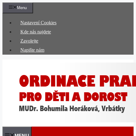
Přeskočit
Menu
na
obsah
Nastavení Cookies
Kde nás najdete
Zavolejte
Napište nám
MENU