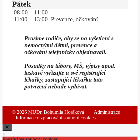
Pátek
08:00 – 11:00
11:00 – 13:00 Prevence, očkování
Prosíme rodiče, aby se na vyšetření s
nemocnými dětmi, prevence a
očkování telefonicky objednávali.
Posudky na tábory, MŠ, výpisy apod.
laskavě vyřizujte u své registrující
lékařky, zastupující lékařka tato
potvrzení nebude vydávat.
© 2026
MUDr. Bohumila Horáková
Administrace
Informace o zpracování souborů cookies
Zavřít
×
Používáme soubory cookies