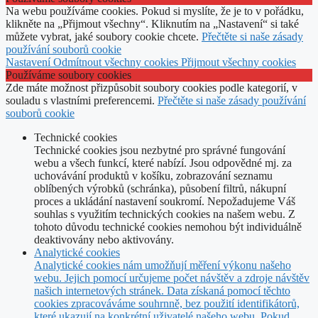
Na webu používáme cookies. Pokud si myslíte, že je to v pořádku,
klikněte na „Přijmout všechny“. Kliknutím na „Nastavení“ si také
můžete vybrat, jaké soubory cookie chcete.
Přečtěte si naše zásady
používání souborů cookie
Nastavení
Odmítnout všechny cookies
Přijmout všechny cookies
Používáme soubory cookies
Zde máte možnost přizpůsobit soubory cookies podle kategorií, v
souladu s vlastními preferencemi.
Přečtěte si naše zásady používání
souborů cookie
Technické cookies
Technické cookies jsou nezbytné pro správné fungování
webu a všech funkcí, které nabízí. Jsou odpovědné mj. za
uchovávání produktů v košíku, zobrazování seznamu
oblíbených výrobků (schránka), působení filtrů, nákupní
proces a ukládání nastavení soukromí. Nepožadujeme Váš
souhlas s využitím technických cookies na našem webu. Z
tohoto důvodu technické cookies nemohou být individuálně
deaktivovány nebo aktivovány.
Analytické cookies
Analytické cookies nám umožňují měření výkonu našeho
webu. Jejich pomocí určujeme počet návštěv a zdroje návštěv
našich internetových stránek. Data získaná pomocí těchto
cookies zpracováváme souhrnně, bez použití identifikátorů,
které ukazují na konkrétní uživatelé našeho webu. Pokud