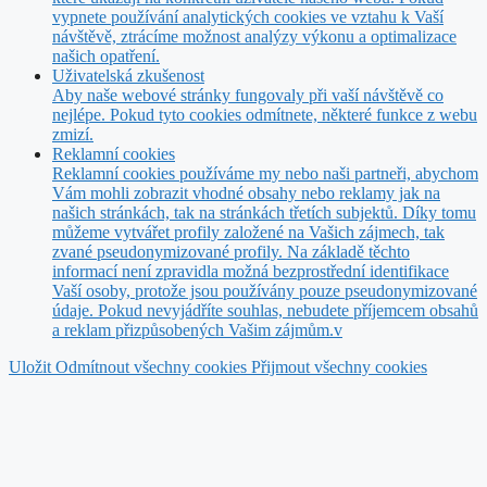
vypnete používání analytických cookies ve vztahu k Vaší
návštěvě, ztrácíme možnost analýzy výkonu a optimalizace
našich opatření.
Uživatelská zkušenost
Aby naše webové stránky fungovaly při vaší návštěvě co
nejlépe. Pokud tyto cookies odmítnete, některé funkce z webu
zmizí.
Reklamní cookies
Reklamní cookies používáme my nebo naši partneři, abychom
Vám mohli zobrazit vhodné obsahy nebo reklamy jak na
našich stránkách, tak na stránkách třetích subjektů. Díky tomu
můžeme vytvářet profily založené na Vašich zájmech, tak
zvané pseudonymizované profily. Na základě těchto
informací není zpravidla možná bezprostřední identifikace
Vaší osoby, protože jsou používány pouze pseudonymizované
údaje. Pokud nevyjádříte souhlas, nebudete příjemcem obsahů
a reklam přizpůsobených Vašim zájmům.v
Uložit
Odmítnout všechny cookies
Přijmout všechny cookies