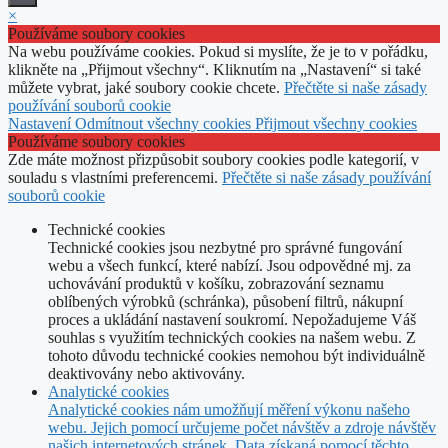
Zavřít
×
Používáme soubory cookies
Na webu používáme cookies. Pokud si myslíte, že je to v pořádku,
klikněte na „Přijmout všechny“. Kliknutím na „Nastavení“ si také
můžete vybrat, jaké soubory cookie chcete.
Přečtěte si naše zásady
používání souborů cookie
Nastavení
Odmítnout všechny cookies
Přijmout všechny cookies
Používáme soubory cookies
Zde máte možnost přizpůsobit soubory cookies podle kategorií, v
souladu s vlastními preferencemi.
Přečtěte si naše zásady používání
souborů cookie
Technické cookies
Technické cookies jsou nezbytné pro správné fungování
webu a všech funkcí, které nabízí. Jsou odpovědné mj. za
uchovávání produktů v košíku, zobrazování seznamu
oblíbených výrobků (schránka), působení filtrů, nákupní
proces a ukládání nastavení soukromí. Nepožadujeme Váš
souhlas s využitím technických cookies na našem webu. Z
tohoto důvodu technické cookies nemohou být individuálně
deaktivovány nebo aktivovány.
Analytické cookies
Analytické cookies nám umožňují měření výkonu našeho
webu. Jejich pomocí určujeme počet návštěv a zdroje návštěv
našich internetových stránek. Data získaná pomocí těchto