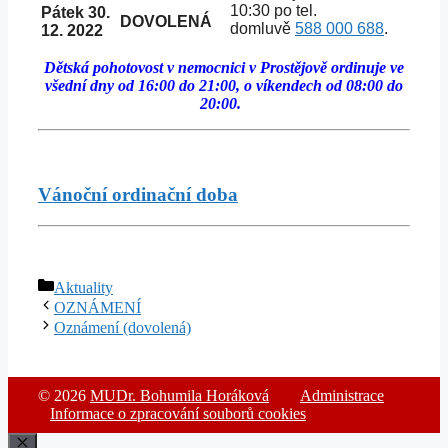
10:30 po tel.
Pátek 30.
DOVOLENÁ
domluvě
588 000 688
.
12. 2022
Dětská pohotovost v nemocnici v Prostějově ordinuje ve
všední dny od 16:00 do 21:00, o víkendech od 08:00 do
20:00.
Vánoční ordinační doba
Rubriky
Aktuality
OZNÁMENÍ
Oznámení (dovolená)
© 2026
MUDr. Bohumila Horáková
Administrace
Informace o zpracování souborů cookies