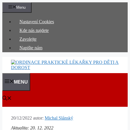
Přeskočit
Menu
na
obsah
Nastavení Cookies
Kde nás najdete
Zavolejte
Napište nám
MENU
20/12/2022
autor:
Michal Slánský
Aktualita: 20. 12. 2022